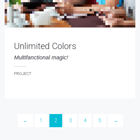
Unlimited Colors
Multifanctional magic!
ultifanctional magic!
PROJECT
ROJECT
←
1
2
3
4
5
→