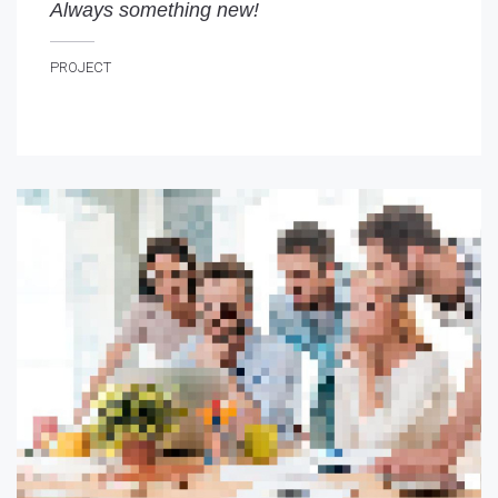
Always something new!
lways something new!
PROJECT
ROJECT