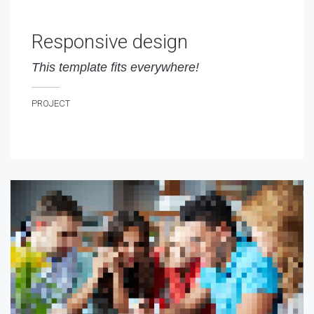
Responsive design
This template fits everywhere!
his template fits everywhere!
PROJECT
ROJECT