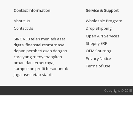
🫧
Contact Information
Service & Support
About Us
Wholesale Program
Contact Us
Drop Shipping
Open API Services
SINGA33 telah menjadi aset
Shopify ERP
digital finansial resmi masa
depan pemberi cuan dengan
OEM Sourcing
cara yang menyenangkan
Privacy Notice
aman dan terpercaya,
🫧
Terms of Use
kumpulkan profit besar untuk
🫧
jaga aset tetap stabil.
Copyright © 2015-
🫧