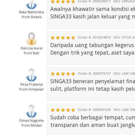
Order #: 2504236517
SKU: SINGA3
Awalnya khawatir sama kondisi ek
Raka Mahendra
SINGA33 kasih jalan keluar yang 
from Bekasi
Order #: 2510214810
SKU: SITUS 
Daripada uang tabungan kegerus i
Patricia Aurel
Dengan trik yang tepat, aset sa
from Bali
Order #: 2509275737
SKU: LINK SI
SINGA33 beneran penyelamat fina
Reza Pratama
sulit, platform ini tetap kasih p
from Denpasar
Order #: 2509201630
SKU: LINK SI
Sudah coba berbagai tempat, cu
Dimas Nugraha
transparan dan aman buat jangk
from Medan