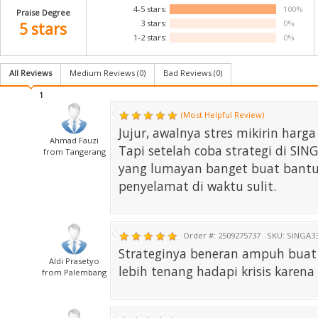

4-5 stars:
100%
Praise Degree
3 stars:
0%
5 stars
1-2 stars:
0%
All Reviews
Medium Reviews (
0
)
Bad Reviews (
0
)
1
(Most Helpful Review)
Jujur, awalnya stres mikirin harga
Ahmad Fauzi
Tapi setelah coba strategi di SI
from Tangerang
yang lumayan banget buat bantu 
penyelamat di waktu sulit.
Order #: 2509275737
SKU: SINGA3
Strateginya beneran ampuh buat 
Aldi Prasetyo
lebih tenang hadapi krisis karen
from Palembang