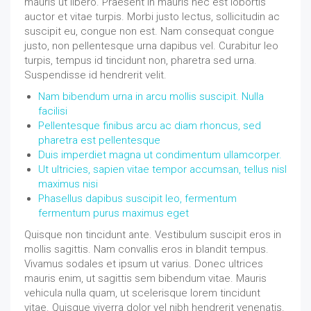
mauris ut libero. Praesent in mauris nec est lobortis
auctor et vitae turpis. Morbi justo lectus, sollicitudin ac
suscipit eu, congue non est. Nam consequat congue
justo, non pellentesque urna dapibus vel. Curabitur leo
turpis, tempus id tincidunt non, pharetra sed urna.
Suspendisse id hendrerit velit.
Nam bibendum urna in arcu mollis suscipit. Nulla
facilisi
Pellentesque finibus arcu ac diam rhoncus, sed
pharetra est pellentesque
Duis imperdiet magna ut condimentum ullamcorper.
Ut ultricies, sapien vitae tempor accumsan, tellus nisl
maximus nisi
Phasellus dapibus suscipit leo, fermentum
fermentum purus maximus eget
Quisque non tincidunt ante. Vestibulum suscipit eros in
mollis sagittis. Nam convallis eros in blandit tempus.
Vivamus sodales et ipsum ut varius. Donec ultrices
mauris enim, ut sagittis sem bibendum vitae. Mauris
vehicula nulla quam, ut scelerisque lorem tincidunt
vitae. Quisque viverra dolor vel nibh hendrerit venenatis.