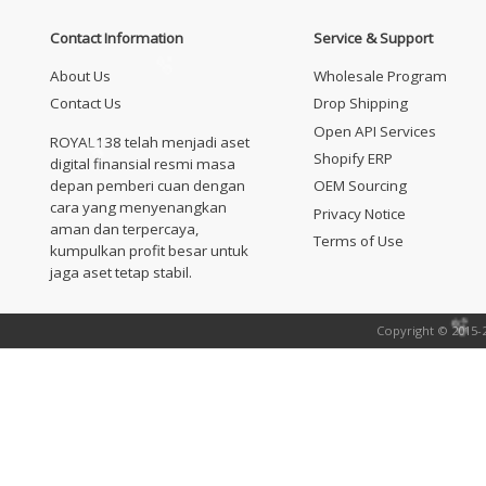
Contact Information
Service & Support
🫧
About Us
Wholesale Program
Contact Us
Drop Shipping
🫧
Open API Services
ROYAL138 telah menjadi aset
Shopify ERP
digital finansial resmi masa
🫧
depan pemberi cuan dengan
OEM Sourcing
cara yang menyenangkan
Privacy Notice
aman dan terpercaya,
Terms of Use
kumpulkan profit besar untuk
jaga aset tetap stabil.
Copyright © 2015-2
🫧