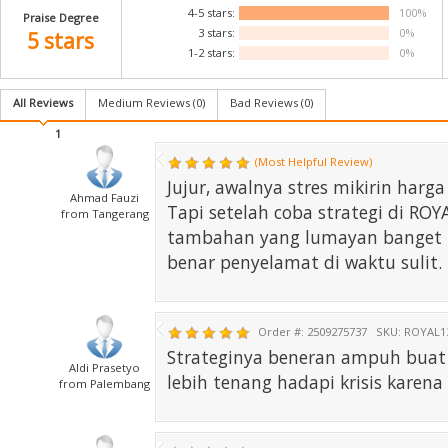
4-5 stars:
100%
Praise Degree
3 stars:
0%
5 stars
1-2 stars:
0%
All Reviews
Medium Reviews (
0
)
Bad Reviews (
0
)
1
(Most Helpful Review)
Jujur, awalnya stres mikirin harga
Ahmad Fauzi
Tapi setelah coba strategi di RO
from Tangerang
tambahan yang lumayan banget b
benar penyelamat di waktu sulit.
Order #: 2509275737
SKU: ROYAL1
Strateginya beneran ampuh buat 
Aldi Prasetyo
lebih tenang hadapi krisis karen
from Palembang